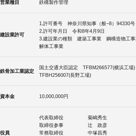
営業種目
鉄構製作管理
1.許可番号 神奈川県知事（般−8）94330号
2.許可年月日 令和8年4月9日
建設業許可
3.建設業の種類 建築工事業 鋼構造物工
解体工事業
国土交通大臣認定 TFBM266577(横浜工場
鉄骨加工業認定
TFBH256007(長野工場)
資本金
10,000,000円
代表取締役 菊嶋秀生
取締役参事 辻 政彦
役員
常務取締役 中塚昌秀