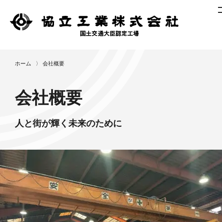
ニ
ホーム
〉
会社概要
ュ
ー
会社概要
ス
製
作
人と街が輝く未来のために
レ
ポ
ー
ト
作
業
工
程