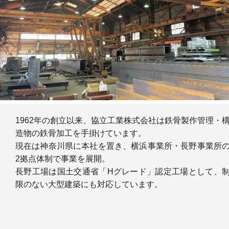
設
備
機
器
工
事
実
績
ア
1962年の創立以来、協立工業株式会社は鉄骨製作管理・
ク
造物の鉄骨加工を手掛けています。
セ
現在は神奈川県に本社を置き、横浜事業所・長野事業所
ス
2拠点体制で事業を展開。
採
長野工場は国土交通省「Hグレード」認定工場として、
用
限のない大型建築にも対応しています。
情
報
会
社