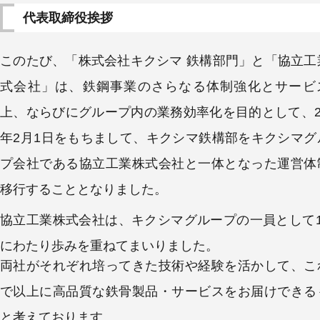
概
代表取締役挨拶
要
このたび、「株式会社キクシマ 鉄構部門」と「協立工
お
問
式会社」は、鉄鋼事業のさらなる体制強化とサービ
い
上、ならびにグループ内の業務効率化を目的として、20
合
年2月1日をもちまして、キクシマ鉄構部をキクシマグ
わ
せ
プ会社である協立工業株式会社と一体となった運営体
取
移行することとなりました。
引
先
協立工業株式会社は、キクシマグループの一員として1
企
にわたり歩みを重ねてまいりました。
業
様
両社がそれぞれ培ってきた技術や経験を活かして、こ
で以上に高品質な鉄骨製品・サービスをお届けできる
と考えております。