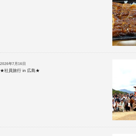
概
要
お
問
い
合
わ
2026年7月16日
せ
★社員旅行 in 広島★
取
引
先
企
業
様