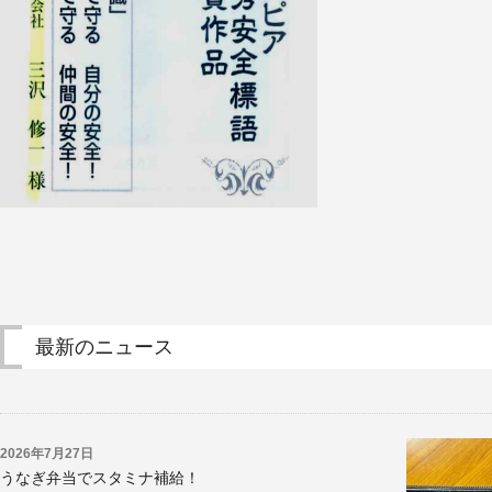
設
備
機
器
工
事
実
績
ア
ク
セ
ス
採
最新のニュース
用
情
報
会
2026年7月27日
うなぎ弁当でスタミナ補給！
社