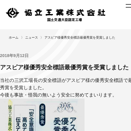
ニ
ホーム
〉
ニュース
〉
アスピア様優秀安全標語最優秀賞を受賞しました
ュ
ー
ス
2018年9月12日
製
アスピア様優秀安全標語最優秀賞を受賞しました
作
レ
当社の三沢工場長の安全標語がアスピア様の優秀安全標語で
ポ
秀賞を受賞しました。
ー
今後も事故・怪我の無いよう安全に努めてまいります。
ト
作
業
工
程