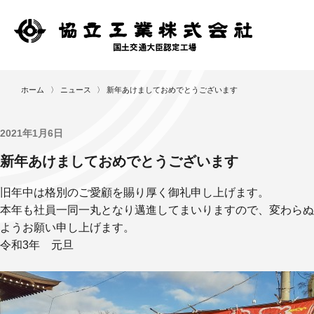
ニ
ホーム
〉
ニュース
〉
新年あけましておめでとうございます
ュ
ー
ス
2021年1月6日
製
新年あけましておめでとうございます
作
レ
旧年中は格別のご愛顧を賜り厚く御礼申し上げます。
ポ
本年も社員一同一丸となり邁進してまいりますので、変わらぬ
ー
ようお願い申し上げます。
ト
令和3年 元旦
作
業
工
程