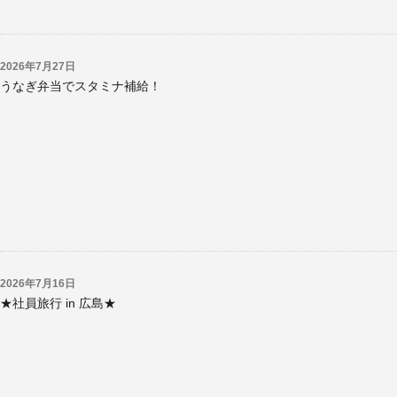
概
要
2026年7月27日
お
うなぎ弁当でスタミナ補給！
問
い
合
わ
せ
取
引
先
企
2026年7月16日
★社員旅行 in 広島★
業
様