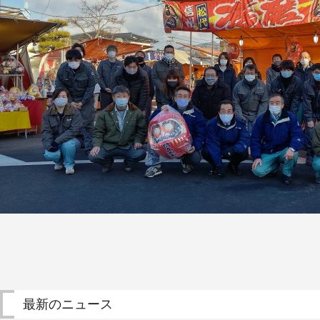
設
備
機
器
工
事
実
績
ア
ク
セ
ス
採
用
情
報
会
最新のニュース
社