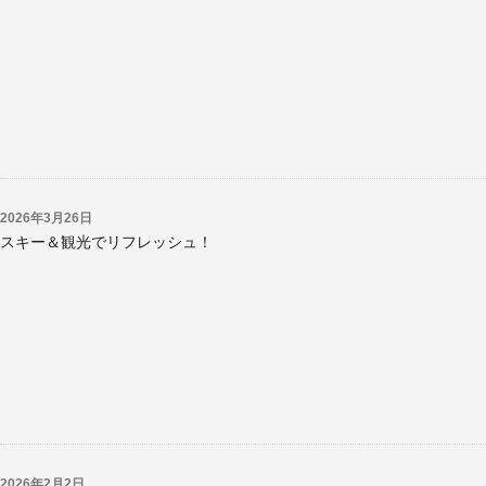
/export/sd206/www/jp/r/e/gmoserver/8/6/sd0819286/kyor
4.2.2-ja-jetpack-undernavicontrol/wp-content/themes/krk
2026年3月26日
スキー＆観光でリフレッシュ！
/export/sd206/www/jp/r/e/gmoserver/8/6/sd0819286/kyor
4.2.2-ja-jetpack-undernavicontrol/wp-content/themes/krk
2026年2月2日