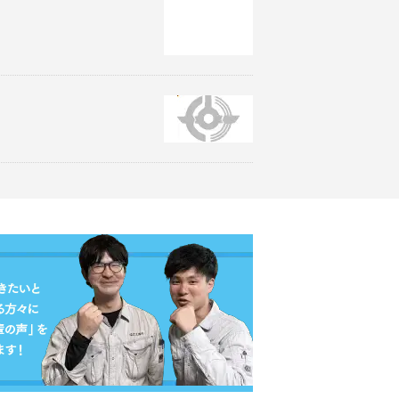
on null
in