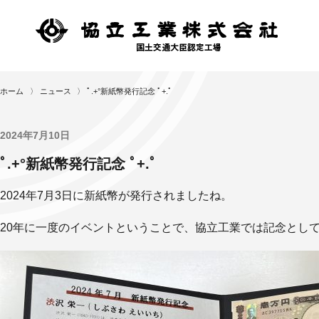
ホーム
〉
ニュース
〉
ﾟ.+°新紙幣発行記念 ﾟ+.ﾟ
2024年7月10日
ﾟ.+°新紙幣発行記念 ﾟ+.ﾟ
2024年7月3日に新紙幣が発行されましたね。
20年に一度のイベントということで、協立工業では記念とし