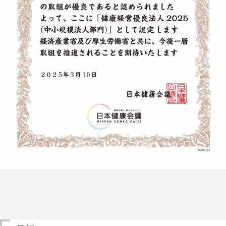
概
要
お
問
い
合
わ
せ
取
引
先
企
業
様