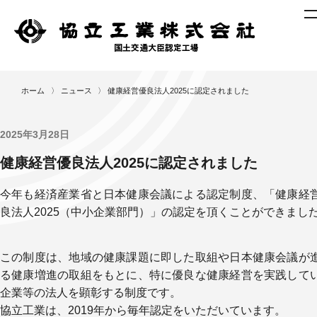
ニ
ホーム
〉
ニュース
〉
健康経営優良法人2025に認定されました
ュ
ー
ス
2025年3月28日
製
健康経営優良法人2025に認定されました
作
レ
今年も経済産業省と日本健康会議による認定制度、「健康経
ポ
良法人2025（中小企業部門）」の認定を頂くことができまし
ー
ト
作
この制度は、地域の健康課題に即した取組や日本健康会議が
業
る健康増進の取組をもとに、特に優良な健康経営を実践して
工
企業等の法人を顕彰する制度です。
程
協立工業は、2019年から毎年認定をいただいています。