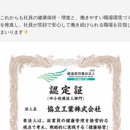
設
備
これからも社員の健康保持・増進と、働きやすい職場環境づ
機
を推進し、社員が笑顔で安心して働き続けられる職場を目指
器
まいります
工
事
実
績
ア
ク
セ
ス
採
用
情
報
会
社