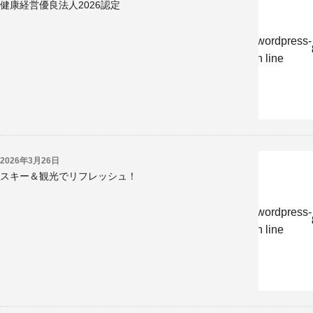
健康経営優良法人2026認定
w/jp/r/e/gmoserver/8/6/sd0819286/kyoritsukogyo.jp/wordpress-
-undernavicontrol/wp-content/themes/krk/single.php on line
2026年3月26日
スキー＆観光でリフレッシュ！
w/jp/r/e/gmoserver/8/6/sd0819286/kyoritsukogyo.jp/wordpress-
-undernavicontrol/wp-content/themes/krk/single.php on line