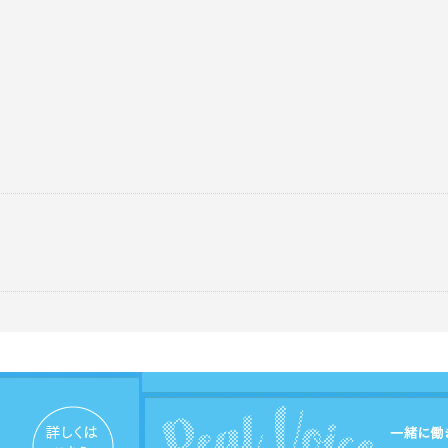
/export/sd206/www/jp/r/e/gmoserver/8/6/sd
4.2.2-ja-jetpack-undernavicontrol/wp-conten