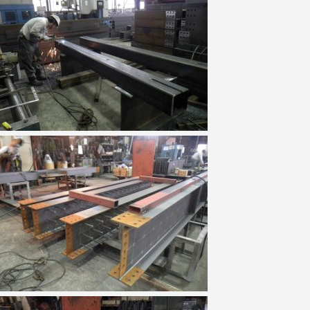
設
備
機
器
工
事
実
績
ア
ク
セ
ス
採
用
情
報
会
社