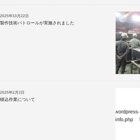
2025年10月22日
製作技術パトロールが実施されました
2025年2月3日
積込作業について
w/jp/r/e/gmoserver/8/6/sd0819286/kyoritsukogyo.jp/wordpress-
-undernavicontrol/wp-content/themes/krk/single-reportinfo.php