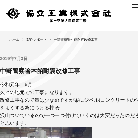
ニ
ホーム
〉
製作レポート
〉
中野警察署本館耐震改修工事
ュ
ー
ス
2019年7月3日
製
中野警察署本館耐震改修工事
作
レ
令和元年 6月
ポ
久々の地元での工事になります。
ー
改修工事なので量は少なめですが梁にジベル(コンクリートの
ト
をよくする為につける棒)が
作
沢山ついているので一つ一つ付けていくのは大変だったのだ
業
と思います。。
工
程