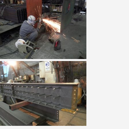
概
要
お
問
い
合
わ
せ
取
引
先
企
業
様