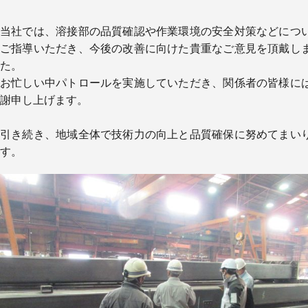
設
備
当社では、溶接部の品質確認や作業環境の安全対策などにつ
機
ご指導いただき、今後の改善に向けた貴重なご意見を頂戴し
器
た。
工
お忙しい中パトロールを実施していただき、関係者の皆様に
事
謝申し上げます。
実
績
引き続き、地域全体で技術力の向上と品質確保に努めてまい
ア
す。
ク
セ
ス
採
用
情
報
会
社