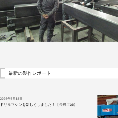
概
要
お
問
い
合
わ
せ
取
引
最新の製作レポート
先
企
業
様
2026年6月18日
ドリルマシンを新しくしました！【長野工場】