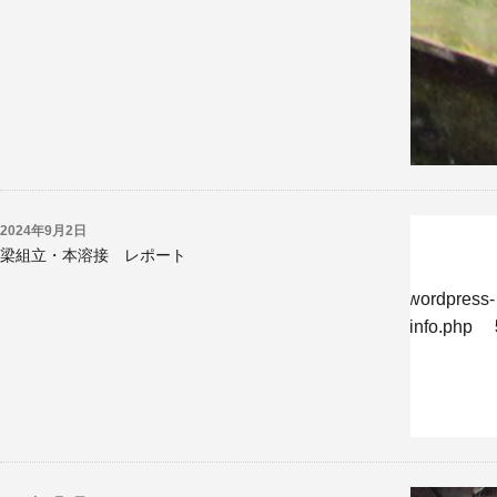
2024年9月2日
梁組立・本溶接 レポート
w/jp/r/e/gmoserver/8/6/sd0819286/kyoritsukogyo.jp/wordpress-
-undernavicontrol/wp-content/themes/krk/single-reportinfo.php