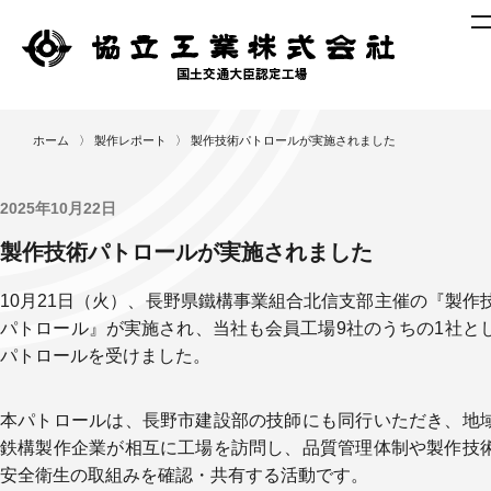
ニ
ホーム
〉
製作レポート
〉
製作技術パトロールが実施されました
ュ
ー
ス
2025年10月22日
製
製作技術パトロールが実施されました
作
レ
10月21日（火）、長野県鐵構事業組合北信支部主催の『製作
ポ
パトロール』が実施され、当社も会員工場9社のうちの1社と
ー
パトロールを受けました。
ト
作
本パトロールは、長野市建設部の技師にも同行いただき、地
業
鉄構製作企業が相互に工場を訪問し、品質管理体制や製作技
工
安全衛生の取組みを確認・共有する活動です。
程