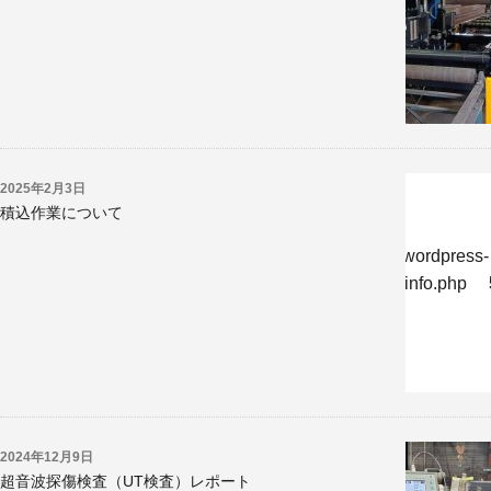
2025年2月3日
積込作業について
w/jp/r/e/gmoserver/8/6/sd0819286/kyoritsukogyo.jp/wordpress-
-undernavicontrol/wp-content/themes/krk/single-reportinfo.php
2024年12月9日
超音波探傷検査（UT検査）レポート