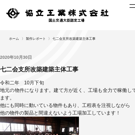
ニ
ホーム
〉
製作レポート
〉
七二会支所改築建築主体工事
ュ
ー
ス
2020年10月30日
製
七二会支所改築建築主体工事
作
レ
令和二年 10月下旬
ポ
地元の物件になります。建て方が近く、工場も全力で稼働し
ー
ます。
ト
他にも同時に動いている物件もあり、工程表を注視しながら
作
他の物件の製品と間違えないよう工場加工しています！
業
工
程