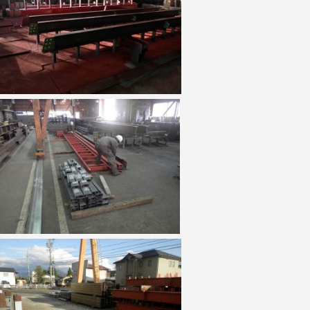
設
備
機
器
工
事
実
績
ア
ク
セ
ス
採
用
情
報
会
社