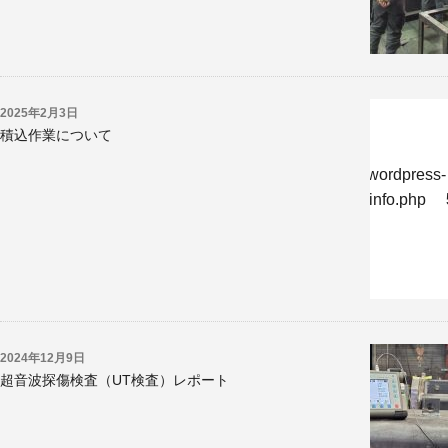
2025年2月3日
積込作業について
w/jp/r/e/gmoserver/8/6/sd0819286/kyoritsukogyo.jp/wordpress-
-undernavicontrol/wp-content/themes/krk/single-reportinfo.php
2024年12月9日
超音波探傷検査（UT検査）レポート