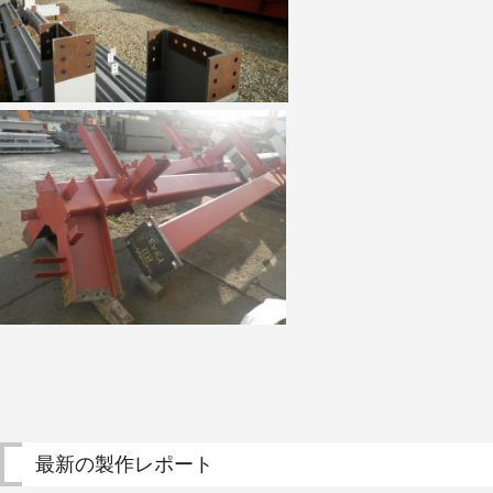
概
要
お
問
い
合
わ
せ
取
引
先
企
業
様
最新の製作レポート