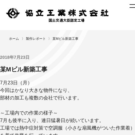
ニ
ホーム
〉
製作レポート
〉
某Mビル新築工事
ュ
ー
ス
2018年7月23日
製
某Mビル新築工事
作
レ
7月23日（月）
ポ
今回はかなり大きな物件になり、
ー
部材の加工も複数の会社で行います。
ト
作
～工場内での作業の様子～
業
7月も後半に入り、連日猛暑日が続いています。
工
工場では熱中症対策で空調服（小さな扇風機がついた作業着）
程