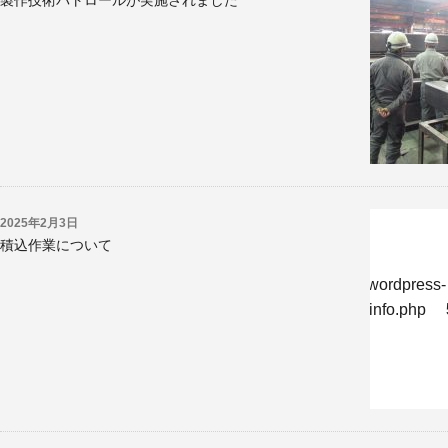
製作技術パトロールが実施されました
2025年2月3日
積込作業について
w/jp/r/e/gmoserver/8/6/sd0819286/kyoritsukogyo.jp/wordpress-
-undernavicontrol/wp-content/themes/krk/single-reportinfo.php