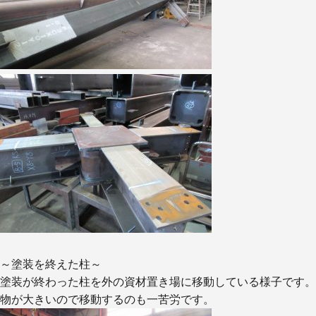
概
要
お
問
い
合
わ
せ
取
引
先
企
業
様
～塗装を終えた柱～
塗装が終わった柱を外の資材置き場に移動している様子です。
物が大きいので移動するのも一苦労です。