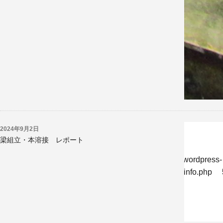
2024年9月2日
梁組立・本溶接 レポート
w/jp/r/e/gmoserver/8/6/sd0819286/kyoritsukogyo.jp/wordpress-
-undernavicontrol/wp-content/themes/krk/single-reportinfo.php