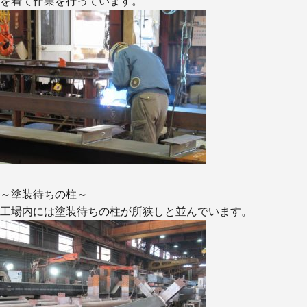
を着て作業を行っています。
設
備
機
器
工
事
実
績
ア
ク
セ
～塗装待ちの柱～
ス
工場内には塗装待ちの柱が所狭しと並んでいます。
採
用
情
報
会
社